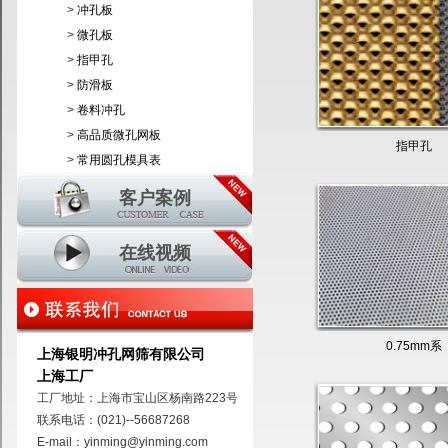
>
冲孔板
>
微孔板
>
指甲孔
>
防滑板
>
卷料冲孔
>
高品质微孔网板
指甲孔
>
常用圆孔模具表
客户案例
在线视频
0.75mm系
上海银明冲孔网筛有限公司
上海工厂
工厂地址：上海市宝山区杨南路223号
联系电话：(021)--56687268
E-mail：yinming@yinming.com