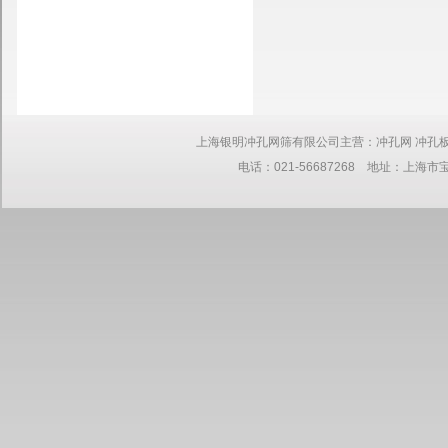
上海银明冲孔网筛有限公司主营：冲孔网 冲孔板 网板 筛网 钢板
电话：021-56687268 地址：上海