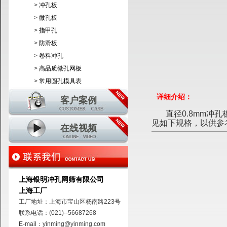
>
冲孔板
>
微孔板
>
指甲孔
>
防滑板
>
卷料冲孔
>
高品质微孔网板
>
常用圆孔模具表
详细介绍：
客户案例
直径0.8mm冲孔
见如下规格，以供参
在线视频
上海银明冲孔网筛有限公司
上海工厂
工厂地址：上海市宝山区杨南路223号
联系电话：(021)--56687268
E-mail：yinming@yinming.com