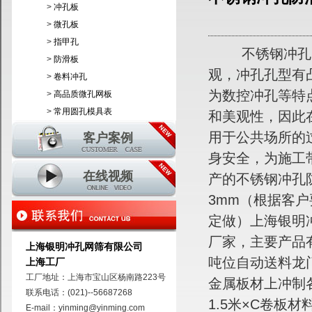
>
冲孔板
>
微孔板
>
指甲孔
不锈钢冲孔防
>
防滑板
观，冲孔孔型有
>
卷料冲孔
为数控冲孔等特
>
高品质微孔网板
>
常用圆孔模具表
和美观性，因此
用于公共场所的
客户案例
身安全，为施工
在线视频
产的不锈钢冲孔
3mm（根据客
定做）上海银明
厂家，主要产品
上海银明冲孔网筛有限公司
吨位自动送料龙
上海工厂
工厂地址：上海市宝山区杨南路223号
金属板材上冲制各
联系电话：(021)--56687268
1.5米×C卷板
E-mail：yinming@yinming.com