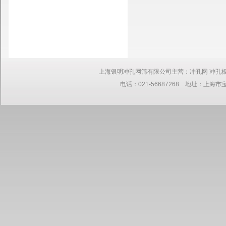
上海银明冲孔网筛有限公司主营：冲孔网 冲孔板 网板 筛网 钢板
电话：021-56687268 地址：上海